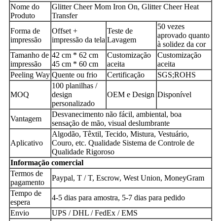
Nome do
Glitter Cheer Mom Iron On, Glitter Cheer Heat
Produto
Transfer
50 vezes
Forma de
Offset +
Teste de
aprovado quanto
impressão
impressão da tela
Lavagem
à solidez da cor
Tamanho de
42 cm * 62 cm
Customização
Customização
impressão
45 cm * 60 cm
aceita
aceita
Peeling Way
Quente ou frio
Certificação
SGS;ROHS
100 planilhas /
MOQ
design
OEM e Design
Disponível
personalizado
Desvanecimento não fácil, ambiental, boa
Vantagem
sensação de mão, visual deslumbrante
Algodão, Têxtil, Tecido, Mistura, Vestuário,
Aplicativo
Couro, etc. Qualidade Sistema de Controle de
Qualidade Rigoroso
Informação comercial
Termos de
Paypal, T / T, Escrow, West Union, MoneyGram
pagamento
Tempo de
4-5 dias para amostra, 5-7 dias para pedido
espera
Envio
UPS / DHL / FedEx / EMS